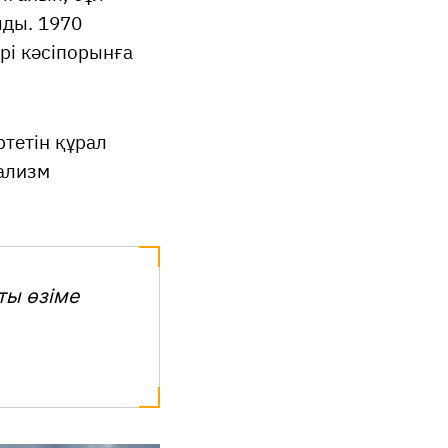
лды. 1970
рі кәсіпорынға
ртетін құрал
тализм
ты өзіме