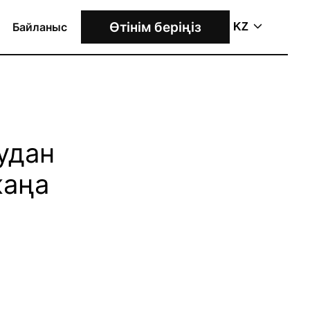
Өтінім беріңіз
Байланыс
KZ
тудан
жаңа