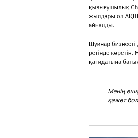
қызығушылық Cho
жылдары ол АҚШ-
айналды.
Шуинар бизнесті 
ретінде көретін.
қағидатына бағын
Менің ешқ
қажет бол