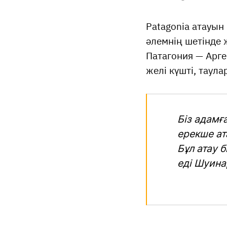
Patagonia атауын
әлемнің шетінде ж
Патагония — Арге
желі күшті, таул
Біз адамғ
ерекше ат
Бұл атау 
еді Шуина