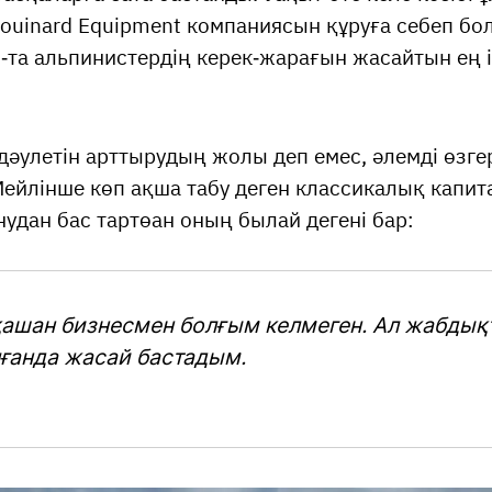
uinard Equipment компаниясын құруға себеп бо
та альпинистердің керек-жарағын жасайтын ең і
дәулетін арттырудың жолы деп емес, әлемді өзге
 Мейлінше көп ақша табу деген классикалық капи
удан бас тартөан оның былай дегені бар:
ашан бизнесмен болғым келмеген. Ал жабдық
ғанда жасай бастадым.