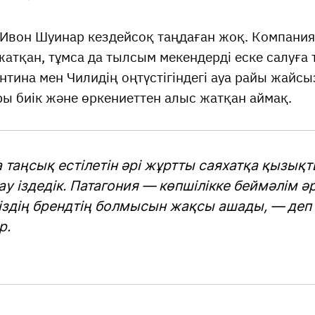
 Ивон Шуинар кездейсоқ таңдаған жоқ. Компания
атқан, тұмса да тылсым мекендерді еске салуға т
нтина мен Чилидің оңтүстігіндегі ауа райы жайсы
ары биік және өркениеттен алыс жатқан аймақ.
а таңсық естілетін әрі жұртты саяхатқа қызық
ау іздедік. Патагония — көпшілікке беймәлім әр
біздің брендтің болмысын жақсы ашады, — деп 
р.