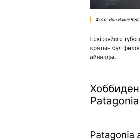
Фото: Ben Baker/Redux
Ескі жүйеге түбе
қоятын бұл фило
айналды.
Хоббиден
Patagoni
Patagonia