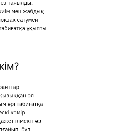
тез танылды.
 киім мен жабдық
рюкзак сатумен
 табиғатқа ұқыпты
кім?
ранттар
 қызыққан ол
ым әрі табиғатқа
скі көмір
ажет ілмекті өз
лғайып, бұл