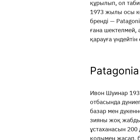
құрылып, ол таби
1973 жылы осы ко
бренді — Patagon
ғана шектелмей, 
қарауға үндейтін
Patagonia
Ивон Шуинар 193
отбасында дүниег
базар мен дүкенн
зияны жоқ жабды
ұстаханасын 200 
қолымен жасап, б