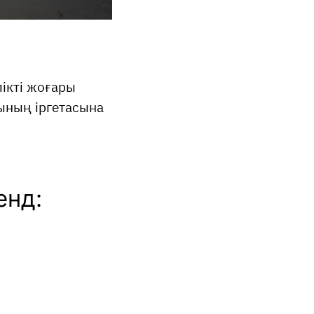
лікті жоғары
ының іргетасына
енд: