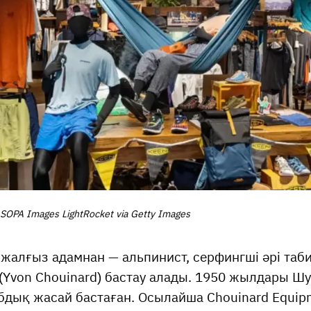
 SOPA Images LightRocket via Getty Images
 жалғыз адамнан — альпинист, серфингші әрі та
Yvon Chouinard) бастау алады. 1950 жылдары Шу
бдық жасай бастаған. Осылайша Chouinard Equi