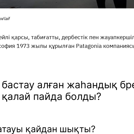
/laif
гейлі қарсы, табиғатты, дербестік пен жауапкерші
софия 1973 жылы құрылған Patagonia компанияс
 бастау алған жаһандық бр
a қалай пайда болды?
 атауы қайдан шықты?