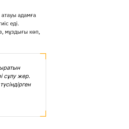
 атауы адамға
иіс еді.
з, мұздығы көп,
тыратын
і сұлу жер.
түсіндірген