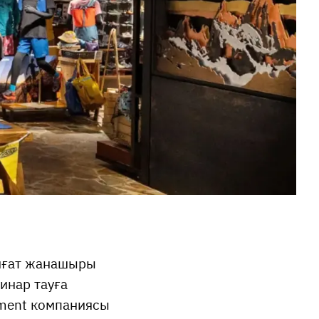
биғат жанашыры
инар тауға
pment компаниясы