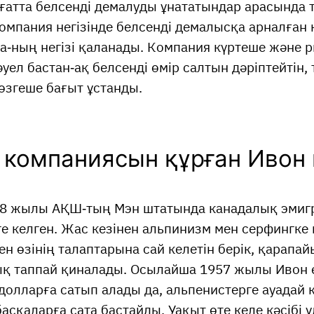
ғатта белсенді демалуды ұнататындар арасында 
мпания негізінде белсенді демалысқа арналған
ia-ның негізі қаланады. Компания күртеше және 
әуел бастан-ақ белсенді өмір салтын дәріптейтін,
 өзгеше бағыт ұстанды.
 компаниясын құрған Ивон 
8 жылы АҚШ-тың Мэн штатында канадалық эмиг
е келген. Жас кезінен альпинизм мен серфингке
ен өзінің талаптарына сай келетін берік, қарапай
қ таппай қиналады. Осылайша 1957 жылы Ивон е
долларға сатып алады да, альпенистерге ауадай қ
асқаларға сата бастайды. Уақыт өте келе кәсібі ұ