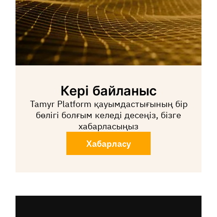
Кері байланыс
Tamyr Platform қауымдастығының бір
бөлігі болғым келеді десеңіз, бізге
хабарласыңыз
Хабарласу