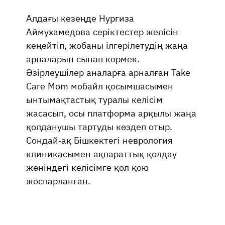
Алдағы кезеңде Нургиза
Аймухамедова серіктестер желісін
кеңейтіп, жобаны ілгерілетудің жаңа
арналарын сынап көрмек.
Әзірлеушілер аналарға арналған Take
Care Mom мобайл қосымшасымен
ынтымақтастық туралы келісім
жасасып, осы платформа арқылы жаңа
қолданушы тартуды көздеп отыр.
Сондай-ақ Бішкектегі неврология
клиникасымен ақпараттық қолдау
жөніндегі келісімге қол қою
жоспарланған.