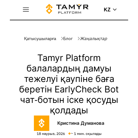
KZ
Қатысушыларға
Блог
Жаңалықтар
Tamyr Platform
балалардың дамуы
тежелуі қаупіне баға
беретін EarlyCheck Bot
чат-ботын іске қосуды
қолдады
Кристина Думанова
18 наурыз, 2026
~ 1 мин. оқылады