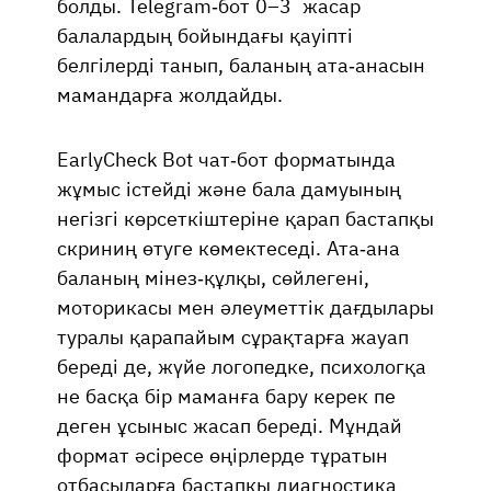
болды. Telegram-бот 0–3 жасар
балалардың бойындағы қауіпті
белгілерді танып, баланың ата-анасын
мамандарға жолдайды.
EarlyCheck Bot чат-бот форматында
жұмыс істейді және бала дамуының
негізгі көрсеткіштеріне қарап бастапқы
скриниң өтуге көмектеседі. Ата-ана
баланың мінез-құлқы, сөйлегені,
моторикасы мен әлеуметтік дағдылары
туралы қарапайым сұрақтарға жауап
береді де, жүйе логопедке, психологқа
не басқа бір маманға бару керек пе
деген ұсыныс жасап береді. Мұндай
формат әсіресе өңірлерде тұратын
отбасыларға бастапқы диагностика