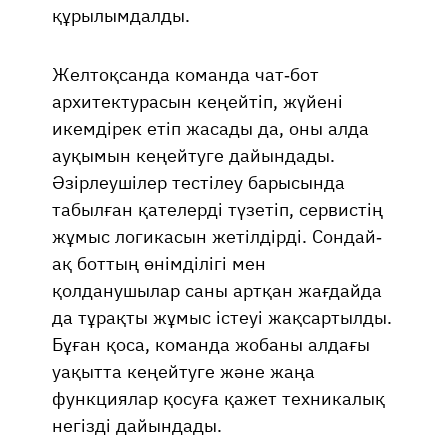
құрылымдалды.
Желтоқсанда команда чат-бот
архитектурасын кеңейтіп, жүйені
икемдірек етіп жасады да, оны алда
ауқымын кеңейтуге дайындады.
Әзірлеушілер тестілеу барысында
табылған қателерді түзетіп, сервистің
жұмыс логикасын жетілдірді. Сондай-
ақ боттың өнімділігі мен
қолданушылар саны артқан жағдайда
да тұрақты жұмыс істеуі жақсартылды.
Бұған қоса, команда жобаны алдағы
уақытта кеңейтуге және жаңа
функциялар қосуға қажет техникалық
негізді дайындады.