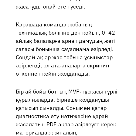
жасатуды оңай ете түседі.
Қарашада команда жобаның
техникалық бөлігіне ден қойып, 0–42
айлық балаларға арнап дамудың жеті
саласы бойынша сауалнама әзірледі.
Сондай-ақ әр жас тобына ұсыныстар
әзірленді, ол ата-аналарға скриниң
өткеннен кейін жолданады.
Бір ай бойы боттың MVP-нұсқасы түрлі
құрылғыларда, бірнеше қолданушы
қатысып сыналды. Сонымен қатар
диагностика өту нәтижесіне қарай
жасалатын PDF-ақпар әзірлеуге керек
материалдар жиналып,