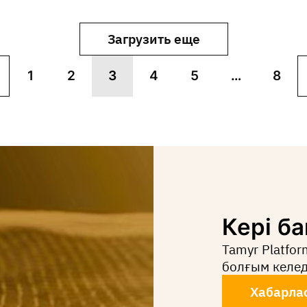
Загрузить еще
1
2
3
4
5
…
8
Кері б
Tamyr Platfo
болғым келед
Хабарла