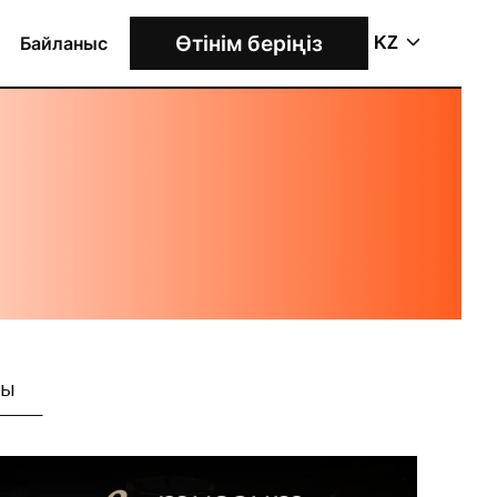
Өтінім беріңіз
Байланыс
KZ
ры