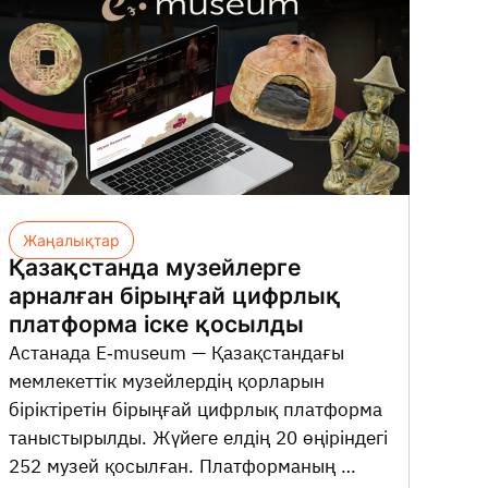
Жаңалықтар
Қазақстанда музейлерге
арналған бірыңғай цифрлық
платформа іске қосылды
Астанада E-museum — Қазақстандағы
мемлекеттік музейлердің қорларын
біріктіретін бірыңғай цифрлық платформа
таныстырылды. Жүйеге елдің 20 өңіріндегі
252 музей қосылған. Платформаның …