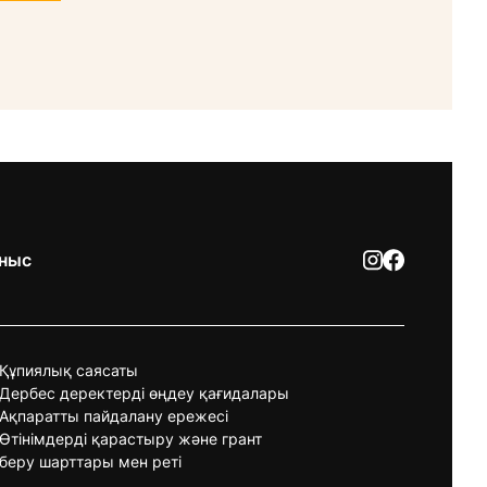
ныс
Құпиялық саясаты
Дербес деректерді өңдеу қағидалары
Ақпаратты пайдалану ережесі
Өтінімдерді қарастыру және грант
беру шарттары мен реті