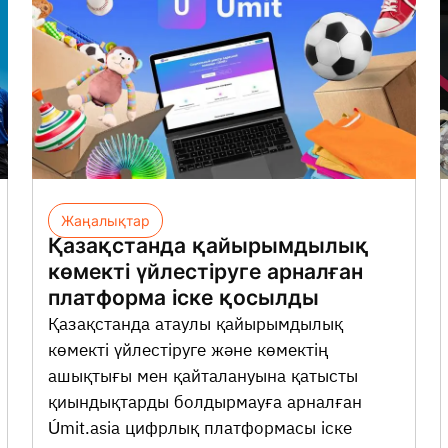
Жаңалықтар
Қазақстанда қайырымдылық
көмекті үйлестіруге арналған
платформа іске қосылды
Қазақстанда атаулы қайырымдылық
көмекті үйлестіруге және көмектің
ашықтығы мен қайталануына қатысты
қиындықтарды болдырмауға арналған
Úmit.asia цифрлық платформасы іске