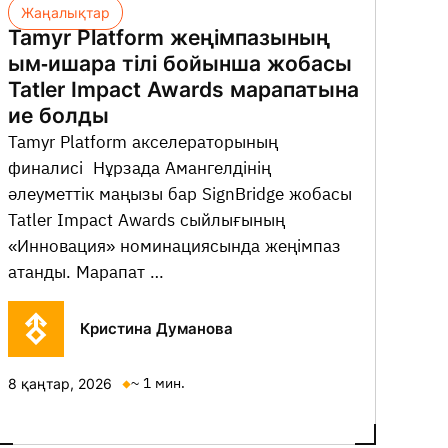
Жаңалықтар
Tamyr Platform жеңімпазының
ым-ишара тілі бойынша жобасы
Tatler Impact Awards марапатына
ие болды
Tamyr Platform акселераторының
финалисі Нұрзада Амангелдінің
әлеуметтік маңызы бар SignBridge жобасы
Tatler Impact Awards сыйлығының
«Инновация» номинациясында жеңімпаз
атанды. Марапат …
Кристина Думанова
~ 1 мин.
8 қаңтар, 2026