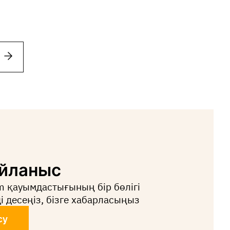
айланыс
rm қауымдастығының бір бөлігі
і десеңіз, бізге хабарласыңыз
су