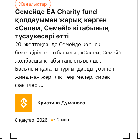
Жаңалықтар
Семейде EA Charity fund
қолдауымен жарық көрген
«Сәлем, Семей!» кітабының
тұсаукесері өтті
20 желтоқсанда Семейде көрнекі
безендірілген отбасылық «Сәлем, Семей!»
жолбасшы кітабы таныстырылды.
Басылым қаланы тұрғындардың өзінен
жиналған жергілікті әңгімелер, сирек
фактілер …
Кристина Думанова
~ 2 мин.
8 қаңтар, 2026